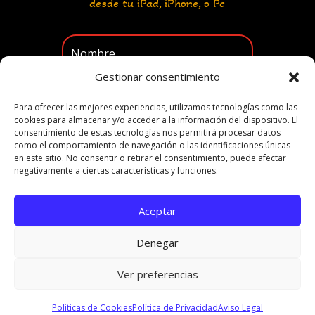
desde tu iPad, iPhone, o Pc
Gestionar consentimiento
Para ofrecer las mejores experiencias, utilizamos tecnologías como las
cookies para almacenar y/o acceder a la información del dispositivo. El
consentimiento de estas tecnologías nos permitirá procesar datos
¡Llévame al Video
como el comportamiento de navegación o las identificaciones únicas
en este sitio. No consentir o retirar el consentimiento, puede afectar
Ahora!
negativamente a ciertas características y funciones.
Aceptar
Copyright © 2025 / Vende Como Afiliado / Todos
Denegar
los Derechos Reservados
Ver preferencias
Politicas de Cookies
Política de Privacidad
Aviso Legal