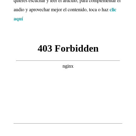
quieres escuchar y leer el artículo, para complementar el
clic
audio y aprovechar mejor el contenido, toca o haz
aquí