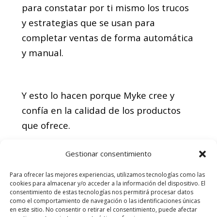
para constatar por ti mismo los trucos
y estrategias que se usan para
completar ventas de forma automática
y manual.
Y esto lo hacen porque Myke cree y
confía en la calidad de los productos
que ofrece.
Gestionar consentimiento
Ahora que tienes el conocimiento de
Para ofrecer las mejores experiencias, utilizamos tecnologías como las
este fabuloso programa te invito a que
cookies para almacenar y/o acceder a la información del dispositivo. El
consentimiento de estas tecnologías nos permitirá procesar datos
veas completamente gratis como Mike
como el comportamiento de navegación o las identificaciones únicas
en este sitio. No consentir o retirar el consentimiento, puede afectar
Munzvil creador del programa de la