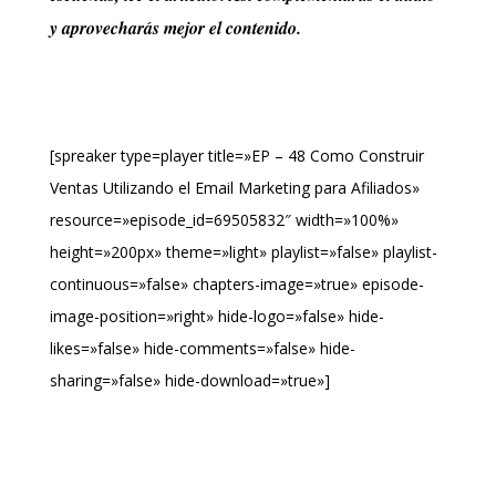
y aprovecharás mejor el contenido.
[spreaker type=player title=»EP – 48 Como Construir
Ventas Utilizando el Email Marketing para Afiliados»
resource=»episode_id=69505832″ width=»100%»
height=»200px» theme=»light» playlist=»false» playlist-
continuous=»false» chapters-image=»true» episode-
image-position=»right» hide-logo=»false» hide-
likes=»false» hide-comments=»false» hide-
sharing=»false» hide-download=»true»]