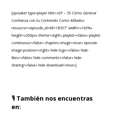
[spreaker type=player title=»EP – 35 Cómo Generar
Confianza con tu Contenido Como Afiliado»
resource=»episode_id=68118357″ width=»100%»
height=»200px» theme=»light» playlist=»false» playlist-
continuous=»false» chapters-image=»true» episode-
image-position=»right» hide-logo=»false» hide-
likes=»false» hide-comments=»false» hide-
sharing=»false» hide-download=»true»]
🎙️
También nos encuentras
en
: