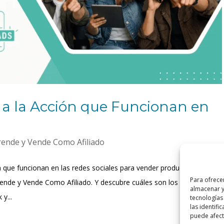
a la Acción que Funcionan en
rende y Vende Como Afiliado
n que funcionan en las redes sociales para vender productos de
Para ofrece
prende y Vende Como Afiliado. Y descubre cuáles son los ejemplos
almacenar y
y...
tecnologías
las identifi
puede afecta