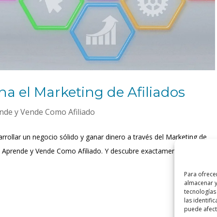
a el Marketing de Afiliados
nde y Vende Como Afiliado
sarrollar un negocio sólido y ganar dinero a través del Marketing de
st Aprende y Vende Como Afiliado. Y descubre exactamente lo que es
Para ofrece
almacenar y
tecnologías
las identifi
puede afecta