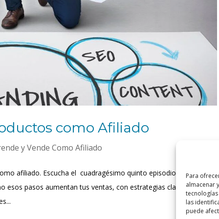
ductos como Afiliado
rende y Vende Como Afiliado
omo afiliado. Escucha el cuadragésimo quinto episodio del podcast
Para ofrece
almacenar y
o esos pasos aumentan tus ventas, con estrategias claras,
tecnologías
s...
las identifi
puede afecta